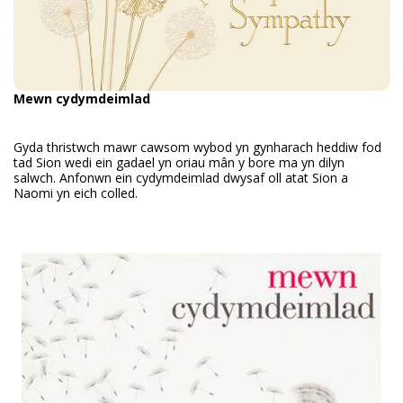
Mewn cydymdeimlad
Gyda thristwch mawr cawsom wybod yn gynharach heddiw fod
tad Sion wedi ein gadael yn oriau mân y bore ma yn dilyn
salwch. Anfonwn ein cydymdeimlad dwysaf oll atat Sion a
Naomi yn eich colled.